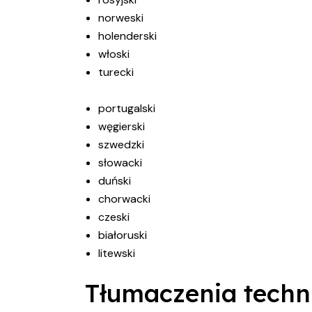
norweski
holenderski
włoski
turecki
portugalski
węgierski
szwedzki
słowacki
duński
chorwacki
czeski
białoruski
litewski
Tłumaczenia techni