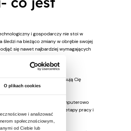
- co jest
echnologiczny i gospodarczy nie stoi w
 śledzi na bieżąco zmiany w obrębie swojej
podjąć się nawet najbardziej wymagających
u może być kluczowe w udanym
rencji. Dlatego, jeśli interesują Cię
O plikach cookies
szym wyborem.
 jak tłumaczenie wspomagane komputerowo
j pokonać najbardziej mozolne etapy pracy i
ołecznościowe i analizować
artnerom społecznościowym,
anymi od Ciebie lub