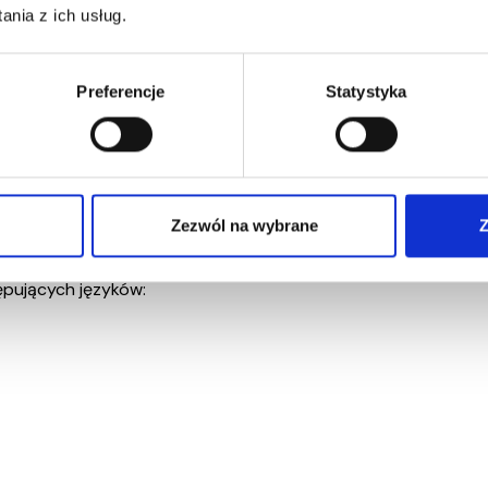
ii tłumaczenia tekstów technicznych, ale nie wahamy się t
nia z ich usług.
zny ukraiński, skontaktuj się z naszym działem obsługi klient
Preferencje
Statystyka
 w języku ukraińskim:
Zezwól na wybrane
Z
pujących języków: