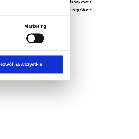
akże podejmować zupełnie nowych wyzwań.
a. Chętnie omówimy projekt w szczegółach i
Marketing
ezwól na wszystkie