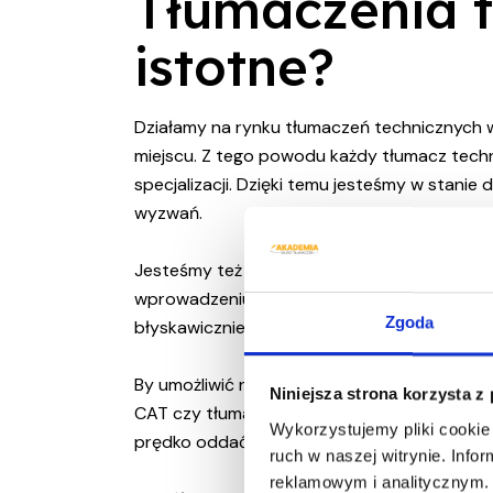
Tłumaczenia t
istotne?
Działamy na rynku tłumaczeń technicznych wi
miejscu. Z tego powodu każdy tłumacz techn
specjalizacji. Dzięki temu jesteśmy w stan
wyzwań.
Jesteśmy też doskonale zaznajomieni z wym
wprowadzeniu produktu czy usługi na rynek m
Zgoda
błyskawicznie wykonane profesjonalne tłum
By umożliwić naszym pracownikom wydajnie
Niniejsza strona korzysta z
CAT czy tłumaczenie maszynowe MT. Dzięki t
Wykorzystujemy pliki cookie 
prędko oddać gotowy tekst.
ruch w naszej witrynie. Inf
reklamowym i analitycznym. 