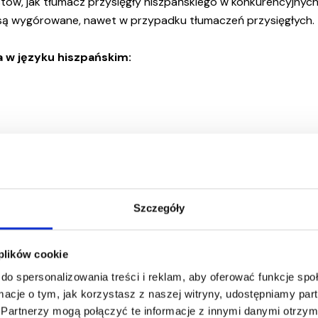
stów, jak tłumacz przysięgły hiszpańskiego w konkurencyjnyc
e są wygórowane, nawet w przypadku tłumaczeń przysięgłych.
a w języku hiszpańskim:
*
*
eniu w biurze
Przy zamówieniu online
Szczegóły
58 PLN
55 PLN
65 PLN
60 PLN
 plików cookie
do spersonalizowania treści i reklam, aby oferować funkcje sp
75 PLN
69 PLN
ormacje o tym, jak korzystasz z naszej witryny, udostępniamy p
65 PLN
60 PLN
Partnerzy mogą połączyć te informacje z innymi danymi otrzym