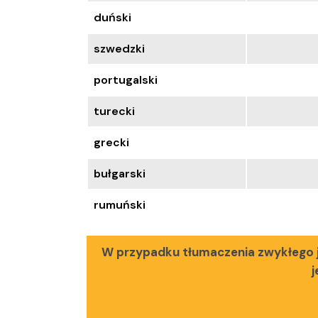
duński
szwedzki
portugalski
turecki
grecki
bułgarski
rumuński
W przypadku tłumaczenia zwykłego j
j