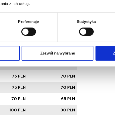
nia z ich usług.
65 PLN
60 PLN
75 PLN
69 PLN
Preferencje
Statystyka
75 PLN
70 PLN
75 PLN
70 PLN
80 PLN
75 PLN
Zezwól na wybrane
Z
85 PLN
79 PLN
75 PLN
70 PLN
75 PLN
70 PLN
70 PLN
65 PLN
100 PLN
90 PLN