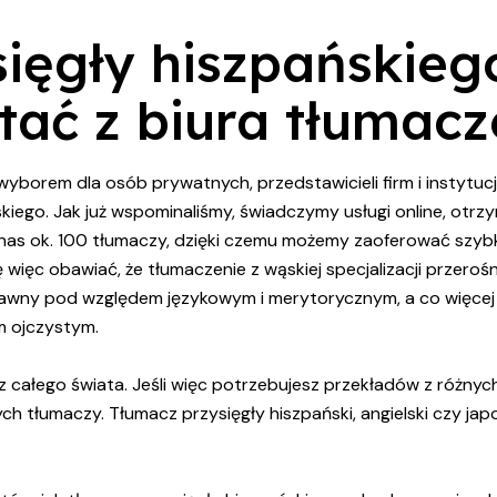
ięgły hiszpańskieg
tać z biura tłumac
orem dla osób prywatnych, przedstawicieli firm i instytucji,
kiego. Jak już wspominaliśmy, świadczymy usługi online, otrz
nas ok. 100 tłumaczy, dzięki czemu możemy zaoferować szybką
ię więc obawiać, że tłumaczenie z wąskiej specjalizacji przero
rawny pod względem językowym i merytorycznym, a co więcej b
m ojczystym.
całego świata. Jeśli więc potrzebujesz przekładów z różnych
h tłumaczy. Tłumacz przysięgły hiszpański, angielski czy jap