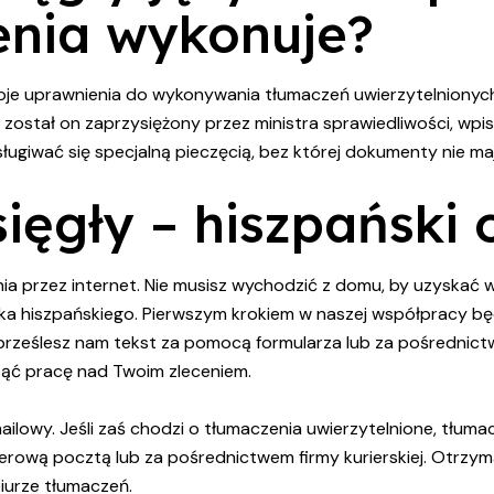
enia wykonuje?
oje uprawnienia do wykonywania tłumaczeń uwierzytelnionych
stał on zaprzysiężony przez ministra sprawiedliwości, wpisa
ługiwać się specjalną pieczęcią, bez której dokumenty nie m
ięgły – hiszpański 
a przez internet. Nie musisz wychodzić z domu, by uzyskać wy
zyka hiszpańskiego. Pierwszym krokiem w naszej współpracy b
 prześlesz nam tekst za pomocą formularza lub za pośrednict
ąć pracę nad Twoim zleceniem.
ilowy. Jeśli zaś chodzi o tłumaczenia uwierzytelnione, tłumac
pierową pocztą lub za pośrednictwem firmy kurierskiej. Otrz
iurze tłumaczeń.