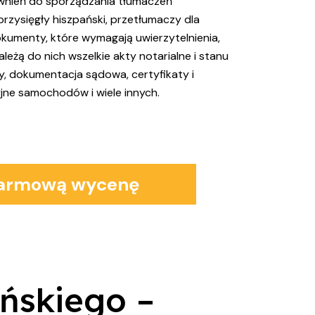
awnień do sporządzania tłumaczeń
przysięgły hiszpański, przetłumaczy dla
okumenty, które wymagają uwierzytelnienia,
eżą do nich wszelkie akty notarialne i stanu
y, dokumentacja sądowa, certyfikaty i
jne samochodów i wiele innych.
darmową wycenę
ańskiego –