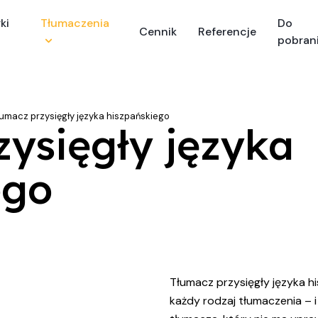
ki
Tłumaczenia
Do
Cennik
Referencje
pobran
łumacz przysięgły języka hiszpańskiego
ysięgły języka
ego
Tłumacz przysięgły języka 
każdy rodzaj tłumaczenia – 