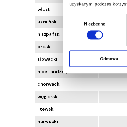
uzyskanymi podczas korzysta
włoski
W
ukraiński
Niezbędne
y
b
hiszpański
ó
r
czeski
z
g
słowacki
Odmowa
o
niderlandzki / holenderski
d
y
chorwacki
węgierski
litewski
norweski