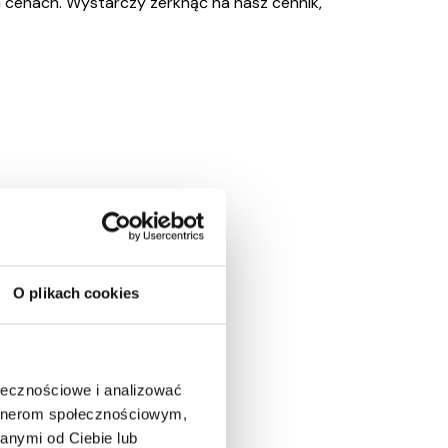
h cenach. Wystarczy zerknąć na nasz cennik,
O plikach cookies
ołecznościowe i analizować
artnerom społecznościowym,
anymi od Ciebie lub