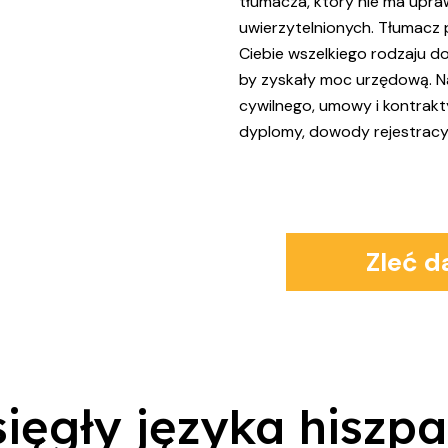
tłumacza, który nie ma upr
uwierzytelnionych. Tłumacz 
Ciebie wszelkiego rodzaju d
by zyskały moc urzędową. Nal
cywilnego, umowy i kontrakt
dyplomy, dowody rejestracy
Zleć 
ięgły języka hiszp