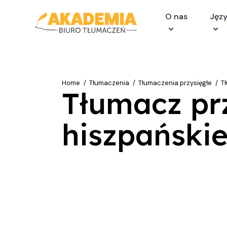
O nas
Języ
Home
Tłumaczenia
Tłumaczenia przysięgłe
T
Tłumacz prz
hiszpański