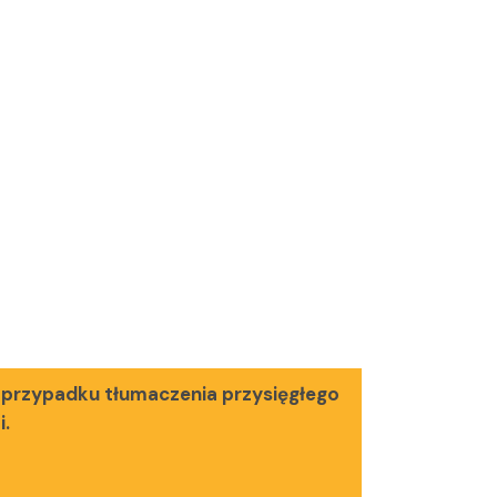
 przypadku tłumaczenia przysięgłego
i.