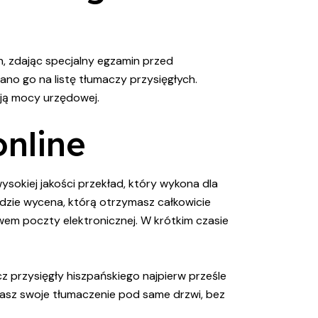
, zdając specjalny egzamin przed
no go na listę tłumaczy przysięgłych.
ają mocy urzędowej.
online
sokiej jakości przekład, który wykona dla
ędzie wycena, którą otrzymasz całkowicie
wem poczty elektronicznej. W krótkim czasie
z przysięgły hiszpańskiego najpierw prześle
ymasz swoje tłumaczenie pod same drzwi, bez