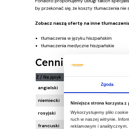
Ponadto proponujemy usługi takich specjali
by przekonać się, że koszty tłumaczenia ni
Zobacz naszą ofertę na inne tłumaczeni
tłumaczenia w języku hiszpańskim
tłumaczenia medyczne hiszpańskie
Cennik
Z / Na język
Przy zamówi
Zgoda
angielski
niemiecki
Niniejsza strona korzysta z
Wykorzystujemy pliki cookie 
rosyjski
ruch w naszej witrynie. Inf
francuski
reklamowym i analitycznym. 