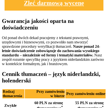
Zleć darmową wycenę
Gwarancja jakości oparta na
doświadczeniu
Od ponad dwóch dekad pracujemy z tekstami prawnymi,
urzędowymi i biznesowymi, co pozwoliło nam stworzyć
sprawdzone procedury weryfikacji tłumaczeń.
Nasze ponad 24-
letnie doświadczenie zobowiązuje do zachowania wysokiego
standardu – niezależnie od formy i tematyki materiałów.
Nasz
zespół rozumie specyfikę pracy z językiem niderlandzkim zarówno
w kontekście formalnym, jak i branżowym.
Cennik tłumaczeń – język niderlandzki,
holenderski
Rodzaj
Przy zamówieniu
Przy zamówieniu online
tłumaczenia
w biurze
60 PLN za stronę
55 PLN za stronę
Zwykłe
*
*