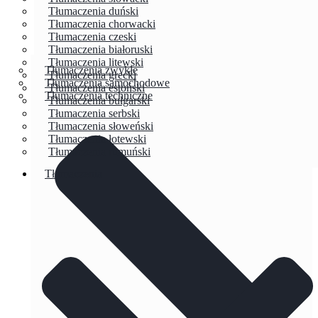
Tłumaczenia duński
Tłumaczenia chorwacki
Tłumaczenia czeski
Tłumaczenia białoruski
Tłumaczenia litewski
Tłumaczenia zwykłe
Tłumaczenia grecki
Tłumaczenia samochodowe
Tłumaczenia estoński
Tłumaczenia techniczne
Tłumaczenia bułgarski
Tłumaczenia serbski
Tłumaczenia słoweński
Tłumaczenia łotewski
Tłumaczenia rumuński
Tłumaczenia