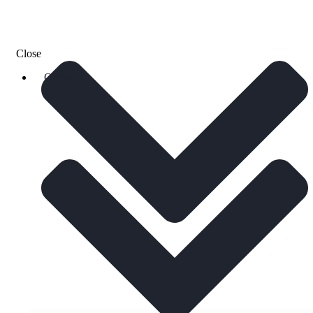
Close
O nas