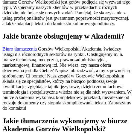
tłumacz Gorzów Wielkopolski jest gotów podjęcia się wyzwań tego
typu. Wspieramy naszych klientów w przekładach z różnych
dziedzin, nie bojąc się nowych zadań. Pamiętaj, że skorzystanie z
usług profesjonalistów jest gwarantem poprawności merytorycznej,
a także adaptacji tekstu do kontekstu kulturowego odbiorcy.
Jakie branże obsługujemy w Akademii?
Biuro tłumaczenia
Gorzów Wielkopolski, Akademia, świadczy
usługi dla różnorodnych sektorów na rynku. Obsługujemy m.in.
branżę techniczną, medyczną, prawno-administracyjną,
marketingową, finansową itd. Nie wiesz, czy nasza oferta
skierowana jest dla Ciebie? Napisz lub zadzwoń, a my z pewnością
spróbujemy Ci pomóc! Nasz zespół w Gorzowie Wielkopolskim
składa się ze specjalistów, którzy na bieżąco podnoszą swoje
kwalifikacje, zgłębiając tajniki językowe, dzięki czemu fachowa
terminologia i specjalistyczna wiedza nie są dla nich wyzwaniem. W
biurze Akademia wykonasz kompleksowy przekład, niezależnie od
rodzaju dokumenty czy stopnia skomplikowania tekstu. Zapraszamy
do kontaktu!
Jakie tłumaczenia wykonujemy w biurze
Akademia Gorzów Wielkopolski?