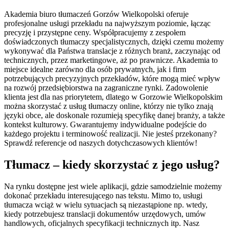
Akademia biuro tłumaczeń Gorzów Wielkopolski oferuje
profesjonalne usługi przekładu na najwyższym poziomie, łącząc
precyzję i przystępne ceny. Współpracujemy z zespołem
doświadczonych tłumaczy specjalistycznych, dzięki czemu możemy
wykonywać dla Państwa translacje z różnych branż, zaczynając od
technicznych, przez marketingowe, aż po prawnicze. Akademia to
miejsce idealne zarówno dla osób prywatnych, jak i firm
potrzebujących precyzyjnych przekładów, które mogą mieć wpływ
na rozwój przedsiębiorstwa na zagraniczne rynki. Zadowolenie
klienta jest dla nas priorytetem, dlatego w Gorzowie Wielkopolskim
można skorzystać z usług tłumaczy online, którzy nie tylko znają
języki obce, ale doskonale rozumieją specyfikę danej branży, a także
kontekst kulturowy. Gwarantujemy indywidualne podejście do
każdego projektu i terminowość realizacji. Nie jesteś przekonany?
Sprawdź referencje od naszych dotychczasowych klientów!
Tłumacz – kiedy skorzystać z jego usług?
Na rynku dostępne jest wiele aplikacji, gdzie samodzielnie możemy
dokonać przekładu interesującego nas tekstu. Mimo to, usługi
tłumacza wciąż w wielu sytuacjach są niezastąpione np. wtedy,
kiedy potrzebujesz translacji dokumentów urzędowych, umów
handlowych, oficjalnych specyfikacji technicznych itp. Nasz