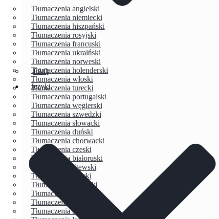
Tłumaczenia angielski
Tłumaczenia niemiecki
Tłumaczenia hiszpański
Tłumaczenia rosyjski
Tłumaczenia francuski
Tłumaczenia ukraiński
Tłumaczenia norweski
Tłumaczenia holenderski
FAQ
Tłumaczenia włoski
Języki
Tłumaczenia turecki
Tłumaczenia portugalski
Tłumaczenia węgierski
Tłumaczenia szwedzki
Tłumaczenia słowacki
Tłumaczenia duński
Tłumaczenia chorwacki
Tłumaczenia czeski
Tłumaczenia białoruski
Tłumaczenia litewski
Tłumaczenia grecki
Tłumaczenia estoński
Tłumaczenia bułgarski
Tłumaczenia serbski
Tłumaczenia słoweński