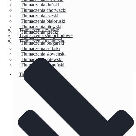
Tłumaczenia duński
Tłumaczenia chorwacki
Tłumaczenia czeski
Tłumaczenia białoruski
Tłumaczenia litewski
Tłumaczenia zwykłe
Tłumaczenia grecki
Tłumaczenia samochodowe
Tłumaczenia estoński
Tłumaczenia techniczne
Tłumaczenia bułgarski
Tłumaczenia serbski
Tłumaczenia słoweński
Tłumaczenia łotewski
Tłumaczenia rumuński
Tłumaczenia